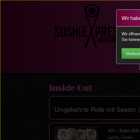
Wir hab
Wir öffne
Sie könne
Vorbest
Inside Out
Umgekehrte Rolle mit Sesam (
401 - Sake IS
Lachs, Gurke