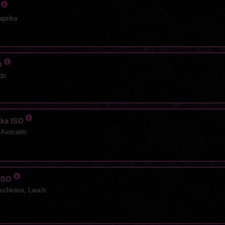
O
aprika
SO
do
kka ISO
, Avocado
 ISO
ischkäse, Lauch