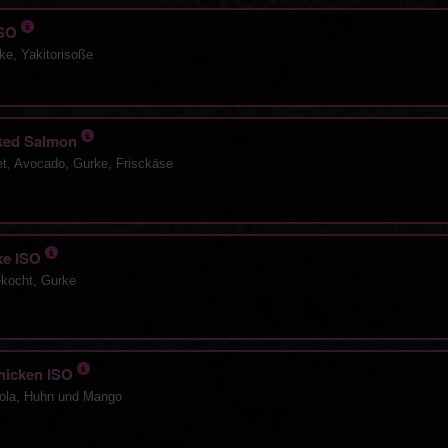
 ISO
ke, Yakitorisoße
oked Salmon
let, Avocado, Gurke, Frisckäse
ake ISO
ekocht, Gurke
hicken ISO
cola, Huhn und Mango