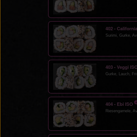
402 - Californ
Surimi, Gurke, A
403 - Veggi IS
Gurke, Lauch, Fr
404 - Ebi ISO
Riesengarnele, A