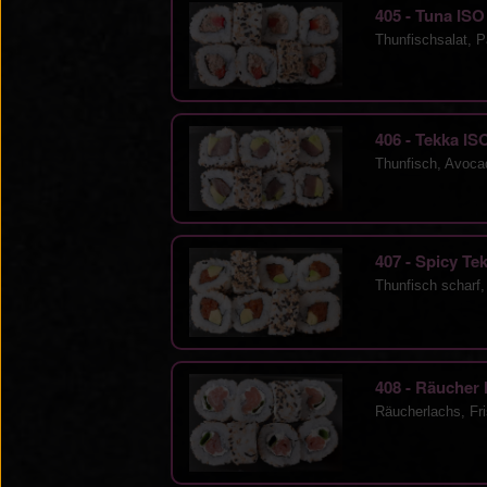
405 - Tuna IS
Thunfischsalat, P
406 - Tekka I
Thunfisch, Avoca
407 - Spicy Te
Thunfisch scharf
408 - Räucher
Räucherlachs, Fr