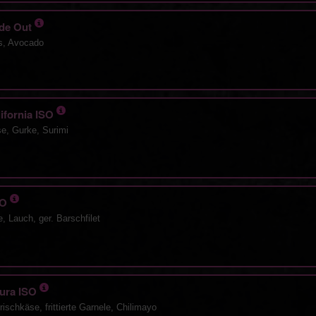
ide Out
s, Avocado
lifornia ISO
se, Gurke, Surimi
ISO
, Lauch, ger. Barschfilet
pura ISO
ischkäse, frittierte Garnele, Chilimayo