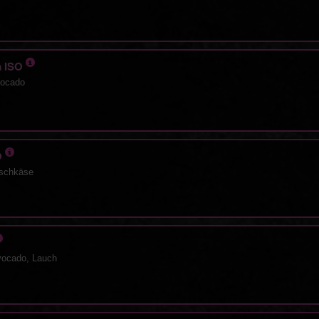
ia ISO
vocado
O
ischkäse
vocado, Lauch