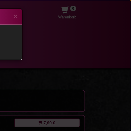
0
um
×
Warenkorb
t
 Extras
e Speisen
hen
7,90 €