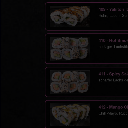
409 - Yakitori
Huhn, Lauch, Gur
410 - Hot Sm
heiß ger. Lachsfi
411 - Spicy S
scharfer Lachs g
412 - Mango C
Chilli-Mayo, Ruc