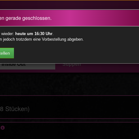
Vorspeisen
Special Iso
Dim S
en gerade geschlossen.
Hoso Maki
Hako Sushi
Desser
Futo Maki
Tempurasushi
Dips &
n wieder:
heute um 16:30 Uhr
.
n jedoch trotzdem eine Vorbestellung abgeben.
Nigiri
Chirashi/Bowls
Vegan
ellen
Gunkan
Sparmenüs
Stäbc
Inside Out
Suppen
8 Stücken)
O