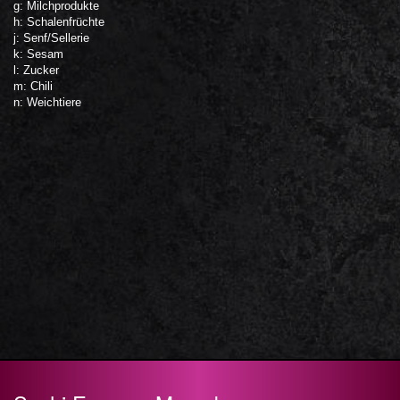
g: Milchprodukte
h: Schalenfrüchte
j: Senf/Sellerie
k: Sesam
l: Zucker
m: Chili
n: Weichtiere