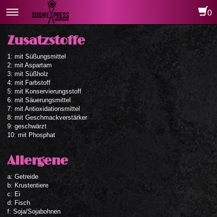
0
Toggle
navigation
Zusatzstoffe
1: mit Süßungsmittel
2: mit Aspartam
3: mit Süßholz
4: mit Farbstoff
5: mit Konservierungsstoff
6: mit Säuerungsmittel
7: mit Antioxidationsmittel
8: mit Geschmackverstärker
9: geschwärzt
10: mit Phosphat
Allergene
a: Getreide
b: Krustentiere
c: Ei
d: Fisch
f: Soja/Sojabohnen