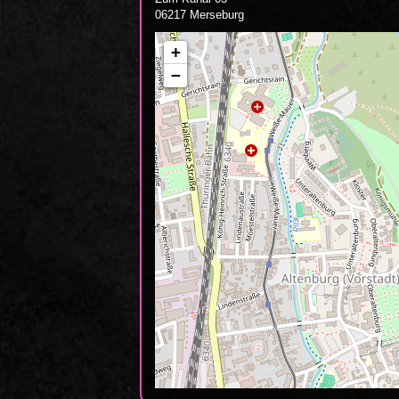
06217 Merseburg
+
−