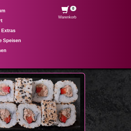
0
um
Warenkorb
t
 Extras
e Speisen
hen