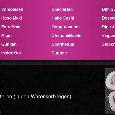
Vorspeisen
Special Iso
Dim S
Hoso Maki
Hako Sushi
Desser
Futo Maki
Tempurasushi
Dips &
Nigiri
Chirashi/Bowls
Vegan
Gunkan
Sparmenüs
Stäbc
Inside Out
Suppen
ellen (in den Warenkorb legen):
n)