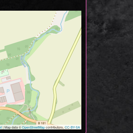
et
| Map data ©
OpenStreetMap
contributors,
CC-BY-SA