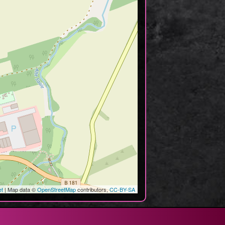
et
| Map data ©
OpenStreetMap
contributors,
CC-BY-SA