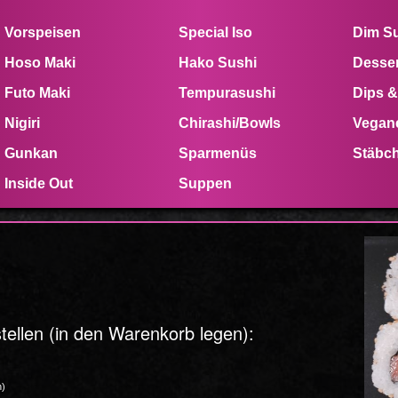
Vorspeisen
Special Iso
Dim S
Hoso Maki
Hako Sushi
Desser
Futo Maki
Tempurasushi
Dips &
Nigiri
Chirashi/Bowls
Vegan
Gunkan
Sparmenüs
Stäbc
Inside Out
Suppen
ellen (in den Warenkorb legen):
n)