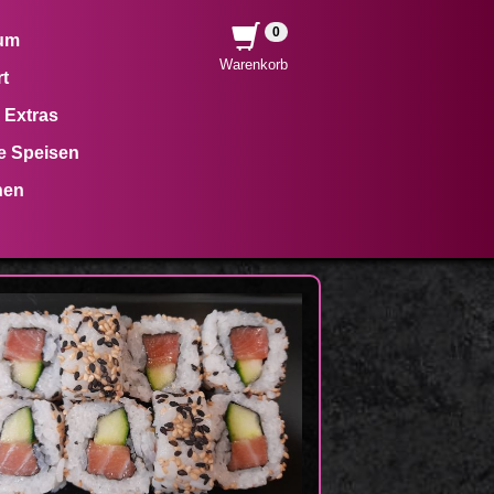
0
um
Warenkorb
t
 Extras
e Speisen
hen