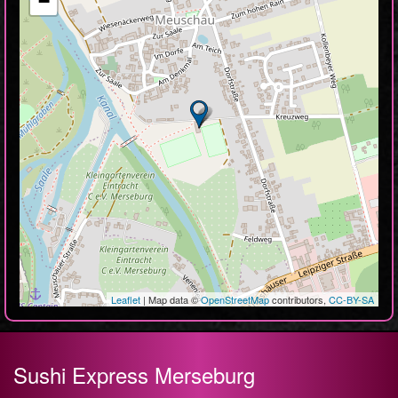
−
Leaflet
| Map data ©
OpenStreetMap
contributors,
CC-BY-SA
Sushi Express Merseburg