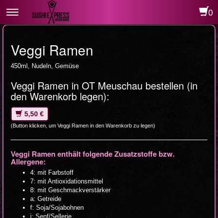
0
Toggle
navigation
Veggi Ramen
450ml, Nudeln, Gemüse
Veggi Ramen in OT Meuschau bestellen (in
den Warenkorb legen):
5,50 €
(Button klicken, um Veggi Ramen in den Warenkorb zu legen)
Veggi Ramen enthält folgende Zusatzstoffe bzw.
Allergene:
4: mit Farbstoff
7: mit Antioxidationsmittel
8: mit Geschmackverstärker
a: Getreide
f: Soja/Sojabohnen
j: Senf/Sellerie