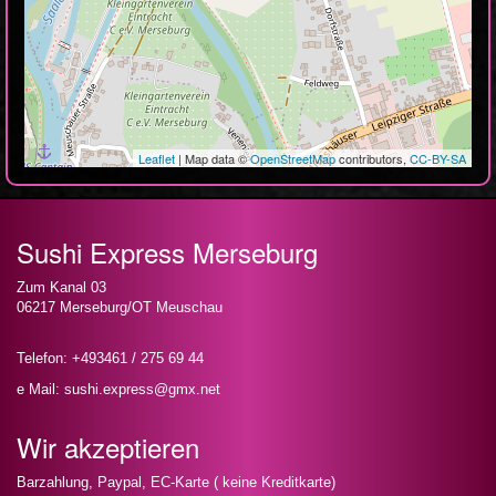
Leaflet
| Map data ©
OpenStreetMap
contributors,
CC-BY-SA
Sushi Express Merseburg
Zum Kanal 03
06217 Merseburg/OT Meuschau
Telefon: +493461 / 275 69 44
e Mail: sushi.express@gmx.net
Wir akzeptieren
Barzahlung, Paypal, EC-Karte ( keine Kreditkarte)