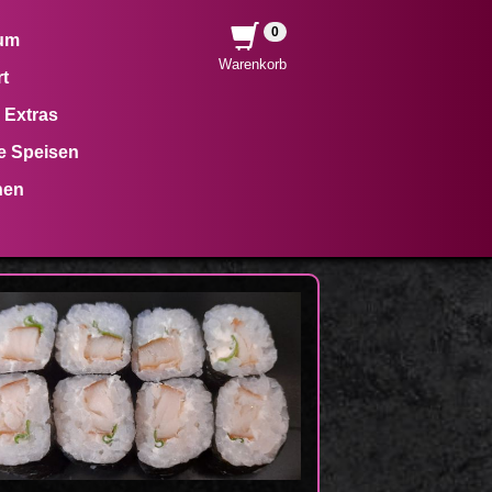
0
um
Warenkorb
t
 Extras
e Speisen
hen