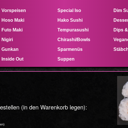
Vorspeisen
Special Iso
Dim S
Hoso Maki
Hako Sushi
Desser
Futo Maki
Tempurasushi
Dips &
Nigiri
Chirashi/Bowls
Vegan
Gunkan
Sparmenüs
Stäbc
Inside Out
Suppen
estellen (in den Warenkorb legen):
gen)