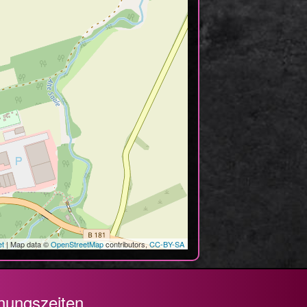
et
| Map data ©
OpenStreetMap
contributors,
CC-BY-SA
nungszeiten