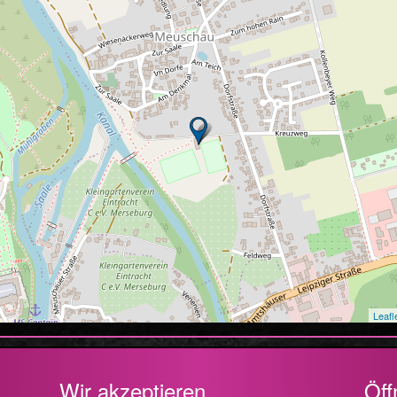
Leafl
Wir akzeptieren
Öff