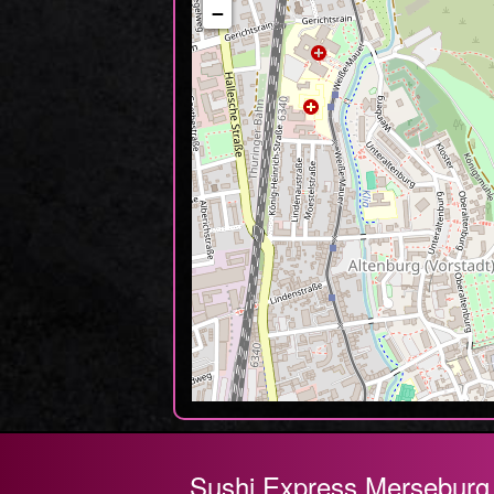
−
Sushi Express Merseburg