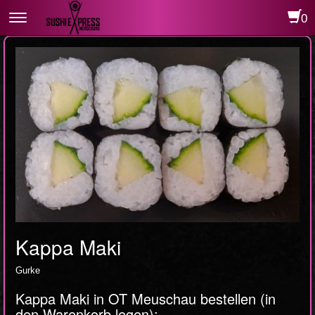
0
Toggle
navigation
Kappa Maki
Gurke
Kappa Maki in OT Meuschau bestellen (in
den Warenkorb legen):