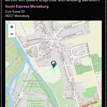
Sushi Express Merseburg
Zum Kanal 03
06217 Merseburg
+
−